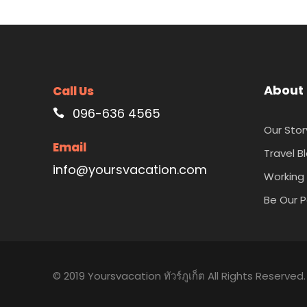
About
Call Us
096-636 4565
Our Stor
Email
Travel B
info@yoursvacation.com
Working 
Be Our P
© 2019 Yoursvacation ทัวร์ภูเก็ต All Rights Reserved.