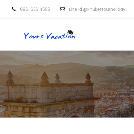
096-636 4565
Line id @Phukettourholiday