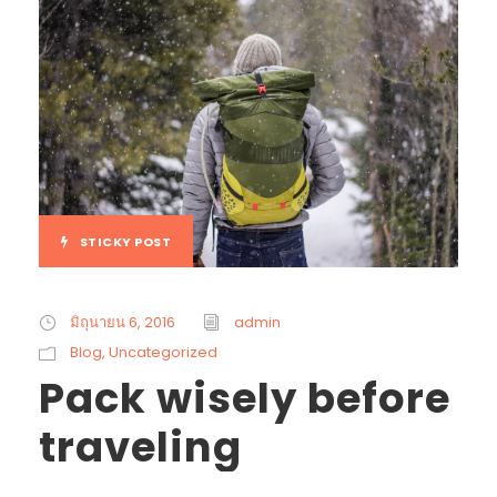
STICKY POST
มิถุนายน 6, 2016
admin
Blog
,
Uncategorized
Pack wisely before
traveling