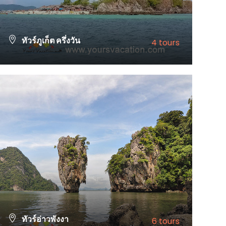
ทัวร์ภูเก็ต ครึ่งวัน
4 tours
VIEW ALL TOURS
ทัวร์อ่าวพังงา
6 tours