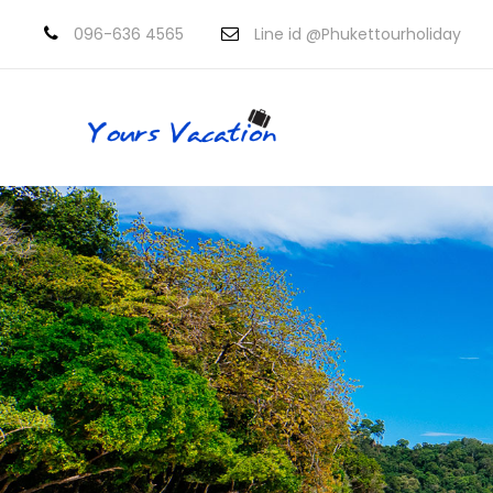
096-636 4565
Line id @Phukettourholiday