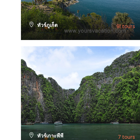
ทัวร์ภูเก็ต
91 tours
VIEW ALL TOURS
ทัวร์เกาะพีพี
7 tours