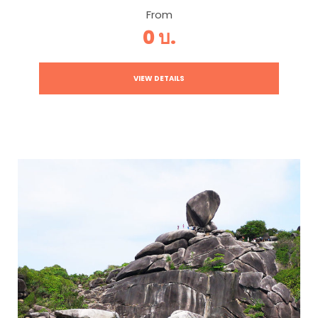
From
0 บ.
VIEW DETAILS