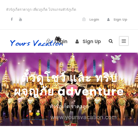
ทัวร์ภูเก็ตราคาถูก เที่ยวภูเก็ต โปรแกรมทัวร์ภูเก็ต
Login
Sign Up
Login
Sign Up
ตั๋วดูโชว์ และ ทริป
ผจญภัย adventure
ทัวร์ภูเก็ต ราคาถูก