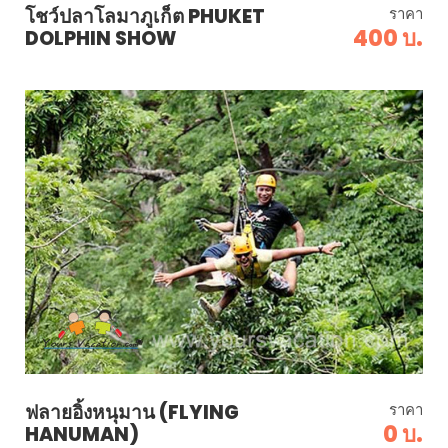
โชว์ปลาโลมาภูเก็ต PHUKET
ราคา
400 บ.
DOLPHIN SHOW
ฟลายอิ้งหนุมาน (FLYING
ราคา
0 บ.
HANUMAN)