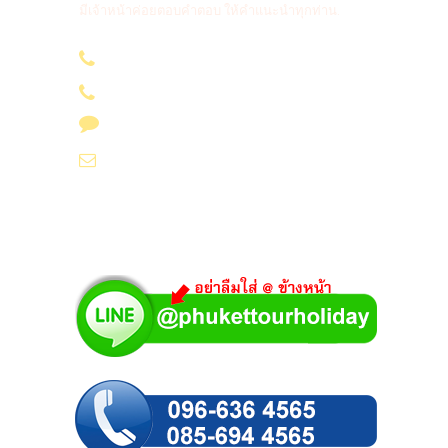
มีเจ้าหน้าค่อยตอบคำตอบ ให้คำแนะนำทุกท่าน.
096-636 4565
085-694 4565
Line id : @phukettourholiday
info@yoursvacation.com