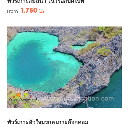
ทัวร์เกาะสิมิลัน 1 วัน เรือสปีดโบ๊ท
1,750 บ.
From
ทัวร์เกาะหัวใจมรกต เกาะค๊อกคอม