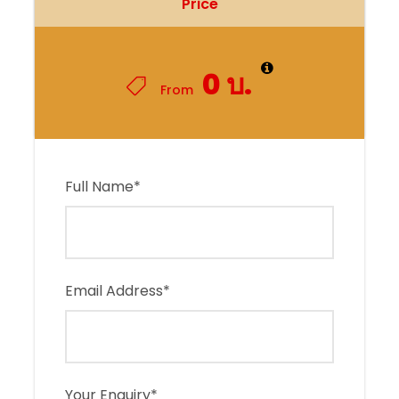
Price
0 บ.
From
Full Name
*
Email Address
*
Your Enquiry
*