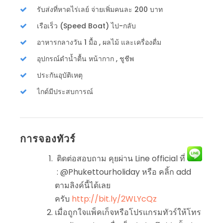
รับส่งที่หาดไร่เลย์ จ่ายเพิ่มคนละ 200 บาท
เรือเร็ว (Speed Boat) ไป-กลับ
อาหารกลางวัน 1 มื้อ , ผลไม้ และเครื่องดื่ม
อุปกรณ์ดำน้ำตื้น หน้ากาก , ชูชีพ
ประกันอุบัติเหตุ
ไกด์มีประสบการณ์
การจองทัวร์
ติดต่อสอบถาม คุยผ่าน Line official ที่
: @Phukettourholiday หรือ คลิ้ก add
ตามลิงค์นี้ได้เลย
ครับ
http://bit.ly/2WLYcQz
เมื่อถูกใจแพ็คเก็จหรือโปรแกรมทัวร์ให้โทร