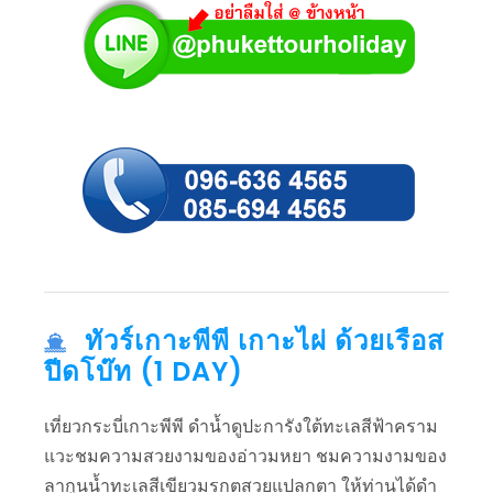
ทัวร์เกาะพีพี เกาะไผ่ ด้วยเรือส
ปีดโบ๊ท (1 DAY)
เที่ยวกระบี่เกาะพีพี ดำน้ำดูปะการังใต้ทะเลสีฟ้าคราม
แวะชมความสวยงามของอ่าวมหยา ชมความงามของ
ลากูนน้ำทะเลสีเขียวมรกตสวยแปลกตา ให้ท่านได้ดำ