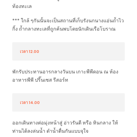
ท้องทะเล
*** ใกล้ ๆกันนั้นจะเป็นสถานที่เก็บรังนกนางแอ่นถ้ำไว
กิ้ง ถ้ำกลางทะเลที่ถูกค้นพบโดยนักเดินเรือโบราณ
เวลา 12.00
พักรับประทานอารกลางวันบน เกาะพีพีดอน ณ ห้อง
อาหารพีพี ปริ๊นเซส รีสอร์ท
เวลา 14.00
ออกเดินทางต่อมุ่งหน้าสู่ อ่าวรันตี หรือ หินกลาง ให้
ท่านได้ลงล่นน้ำ ดำน้ำตื่นกันแบบจุใจ