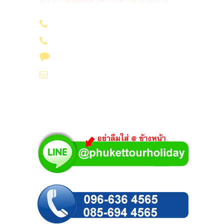
096-636 4565
085-694 4565
Line id : @phukettourholiday
info@yoursvacation.com