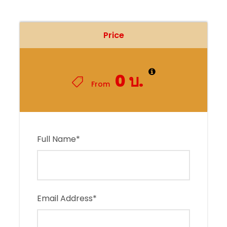
Price
0 บ.
From
Full Name
*
Email Address
*