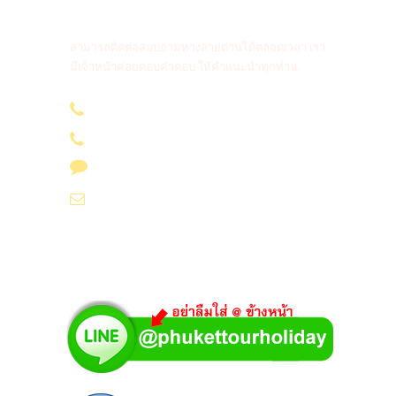
สายด่วนติดต่อสอบถาม
สามารถติดต่อสอบถามทางสายด่วนได้ตลอดเวลา เรา
มีเจ้าหน้าค่อยตอบคำตอบ ให้คำแนะนำทุกท่าน.
096-636 4565
085-694 4565
Line id : @phukettourholiday
info@yoursvacation.com