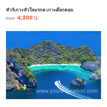
ทัวร์เกาะหัวใจมรกต เกาะค๊อกคอม
4,200 บ.
From