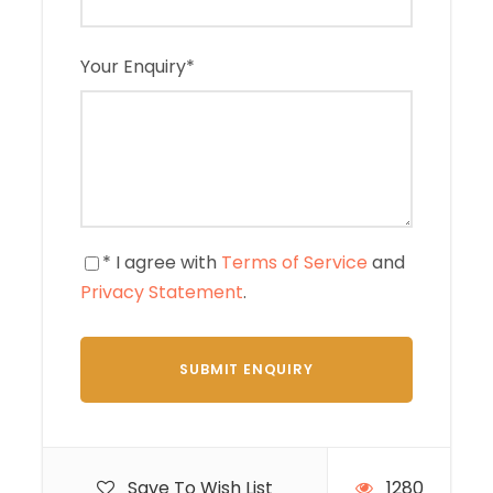
Your Enquiry
*
* I agree with
Terms of Service
and
Privacy Statement
.
Save To Wish List
1280