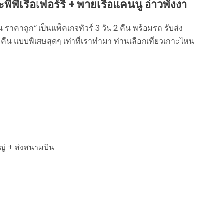
ะพีพีเรือเฟอร์รี่ + พายเรือแคนนู อ่าวพังงา
น ราคาถูก“ เป็นแพ็คเกจทัวร์ 3 วัน 2 คืน พร้อมรถ รับส่ง
2 คืน แบบพิเศษสุดๆ เท่าที่เราทำมา ท่านเลือกเที่ยวเกาะไหน
หญ่ + ส่งสนามบิน