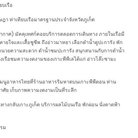
ยบเรือ
อรัษฎา ท่าเทียบเรือมาตรฐานประจำจังหวัดภูเก็ต
บอากาศ) มัคคุเทศก์คอยบริการตลอดการเดินทาง ภายในเรือมี
ใจและเสื้อชูชีพ ถึงอ่าวมาหยา เลือกดำน้ำดูปะการัง พัก
านอำนวยความสะดวก ดำน้ำชมปะการัง สนุกสนานกับการดำน้ำ
งเรือชมความงดงามของเกาะพีพีเลได้แก่ อ่าวโล๊ะซามะ
เมนูอาหารไทยที่ร้านอาหารริมหาดบนเกาะพีพีดอน ท่าน
าศัย เก็บภาพความงดงามเป็นที่ระลึก
ินทางกลับเกาะภูเก็ต บริการผลไม้บนเรือ พักผ่อน นั่งดาดฟ้า
แรม