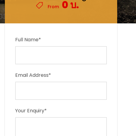
0 บ.
0 บ.
From
From
Full Name
*
Email Address
*
Your Enquiry
*