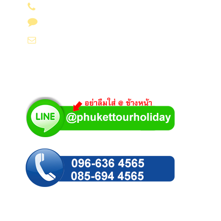
085-694 4565
Line id : @phukettourholiday
info@yoursvacation.com