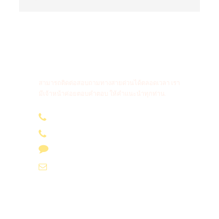
สายด่วนติดต่อสอบถาม
สามารถติดต่อสอบถามทางสายด่วนได้ตลอดเวลา เรา
มีเจ้าหน้าค่อยตอบคำตอบ ให้คำแนะนำทุกท่าน.
096-636 4565
085-694 4565
Line id : @phukettourholiday
info@yoursvacation.com