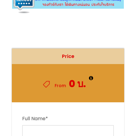
Price
0 บ.
From
Full Name
*