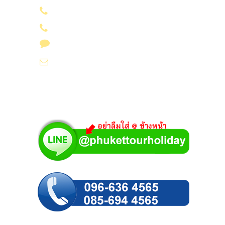
096-636 4565
085-694 4565
Line id : @phukettourholiday
info@yoursvacation.com