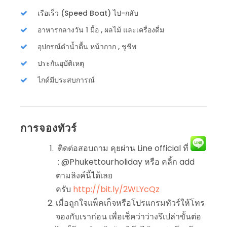
เรือเร็ว (Speed Boat) ไป-กลับ
อาหารกลางวัน 1 มื้อ , ผลไม้ และเครื่องดื่ม
อุปกรณ์ดำน้ำตื้น หน้ากาก , ชูชีพ
ประกันอุบัติเหตุ
ไกด์มีประสบการณ์
การจองทัวร์
ติดต่อสอบถาม คุยผ่าน Line official ที่
: @Phukettourholiday หรือ คลิ้ก add
ตามลิงค์นี้ได้เลย
ครับ
http://bit.ly/2WLYcQz
เมื่อถูกใจแพ็คเก็จหรือโปรแกรมทัวร์ให้โทร
จองกับเราก่อน เพื่อเช็คว่าว่างรึเปล่าขั้นต่อ