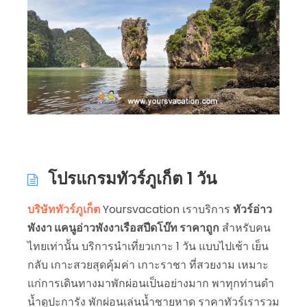
โปรแกรมทัวร์ภูเก็ต 1 วัน
บริษัททัวร์ภูเก็ต
Yoursvacation เราบริการ
ทัวร์อ่าว
พังงา แคนูอ่าวพังงาเรือสปีดโบ๊ท ราคาถูก
สำหรับคน
ไทยเท่านััน บริการนำเที่ยวเกาะ 1 วัน แบบไปเช้า เย็น
กลับ เกาะสวยสุดคุ้มค่า เกาะราชา ที่สวยงาม เหมาะ
แก่การเดินทางมาพักผ่อนเป็นอย่างมาก พาทุกท่านดำ
น้ำดูปะการัง พักผ่อนเล่นน้ำชายหาด ราคาทัวร์เรารวม