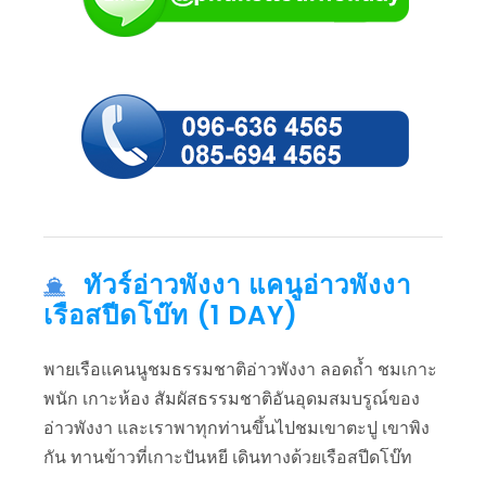
ทัวร์อ่าวพังงา แคนูอ่าวพังงา
เรือสปีดโบ๊ท (1 DAY)
พายเรือแคนนูชมธรรมชาติอ่าวพังงา ลอดถ้ำ ชมเกาะ
พนัก เกาะห้อง สัมผัสธรรมชาติอันอุดมสมบรูณ์ของ
อ่าวพังงา และเราพาทุกท่านขึ้นไปชมเขาตะปู เขาพิง
กัน ทานข้าวที่เกาะปันหยี เดินทางด้วยเรือสปีดโบ๊ท