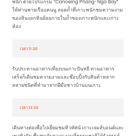
พนัก ด้วยโปรแกรม “Canoeing Phang-Nga Bay”
ให้ท่านพายเรือแคนนู ลอดถ้ำที่เกาะพนักชมความงาม
ของหินงอกหินย้อยภายในถ้ำของเกาะพนักและเกาะ
ห้อง
เวลา 11.30
รับประทานอาหารเที่ยงบนเกาะปันหยี ทานอาหาร
เสร็จก็เดินชมความงามและช๊อบปิ้งกับสินค้าหลาก
หลายชนิดที่ทำมาจากฝีมือชาวบ้านบนเกาะ
เวลา 12.30
เดินทางต่อเพื่อไปเยี่ยมชมทิวทัศน์ เกาะเจมส์บอนด์และ
เขาพิงกัน ชื่นชมกับความงามที่ธรรมชาติได้รังสรรค์