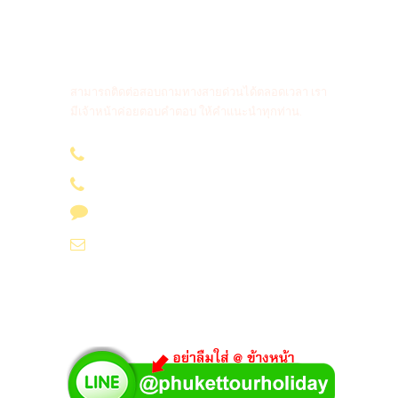
สายด่วนติดต่อสอบถาม
สามารถติดต่อสอบถามทางสายด่วนได้ตลอดเวลา เรา
มีเจ้าหน้าค่อยตอบคำตอบ ให้คำแนะนำทุกท่าน.
096-636 4565
085-694 4565
Line id : @phukettourholiday
info@yoursvacation.com