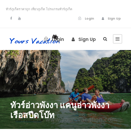
ทัวร์ภูเก็ตราคาถูก เที่ยวภูเก็ต โปรแกรมทัวร์ภูเก็ต
Login
Sign Up
Login
Sign Up
ทัวร์อ่าวพังงา แคนูอ่าวพังงา
เรือสปีดโบ๊ท