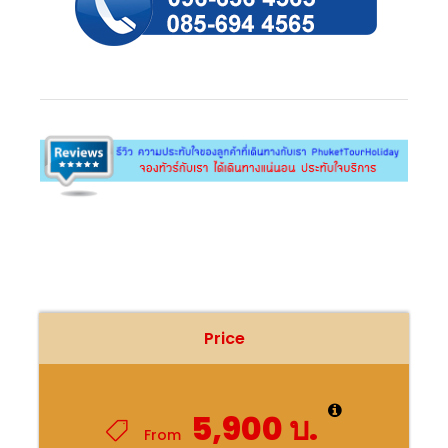
Price
5,900 บ.
From