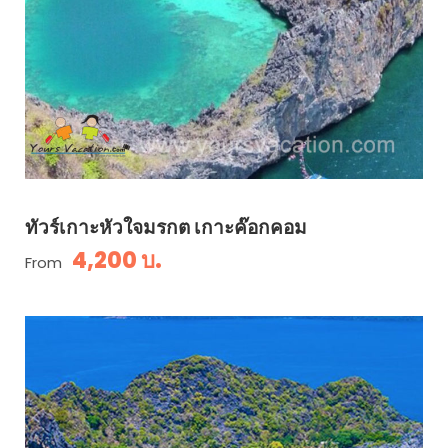
ทัวร์เกาะหัวใจมรกต เกาะค๊อกคอม
4,200 บ.
From