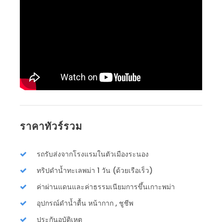
ราคาทัวร์รวม
รถรับส่งจากโรงแรมในตัวเมืองระนอง
ทริปดำน้ำทะเลพม่า 1 วัน (ด้วยเรือเร็ว)
ค่าผ่านแดนและค่าธรรมเนียมการขึ้นเกาะพม่า
อุปกรณ์ดำน้ำตื้น หน้ากาก , ชูชีพ
ประกันอุบัติเหตุ