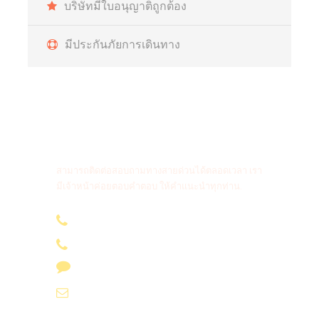
บริษัทมีใบอนุญาติถูกต้อง
มีประกันภัยการเดินทาง
สายด่วนติดต่อสอบถาม
สามารถติดต่อสอบถามทางสายด่วนได้ตลอดเวลา เรา
มีเจ้าหน้าค่อยตอบคำตอบ ให้คำแนะนำทุกท่าน.
096-636 4565
085-694 4565
Line id : @phukettourholiday
info@yoursvacation.com