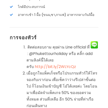
ไกด์มีประสบการณ์
อาหารเช้า 1 มื้อ (ขนม,ชา,กาแฟ) อาหารกลางวัน1มื้อ
การจองทัวร์
ติดต่อสอบถาม คุยผ่าน Line official ที่
: @Phukettourholiday หรือ คลิ้ก add
ตามลิงค์นี้ได้เลย
ครับ
http://bit.ly/2WLYcQz
เมื่อถูกใจแพ็คเก็จหรือโปรแกรมทัวร์ให้โทร
จองกับเราก่อน เพื่อเช็คว่าว่างรึเปล่าขั้นต่อ
ไป ก็โอนเงินเข้าบัญชี โอ๋ได้เลยค่ะ โดยโอน
มาเพื่อมัดจำแพ็คเกจ 50% ของยอดรวม
ทั้งหมด ส่วนที่เหลือ อีก 50% จ่ายที่ท่าเรือ
ก่อนเดินทาง