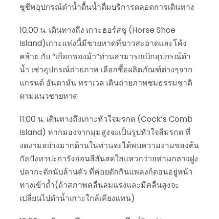
ชูชีพอุปกรณ์ดำน้ำตื้นน้ำดื่มบริการตลอดการเดินทาง
10.00 น. เดินทางถึง เกาะฮอร์สชู (Horse Shoe
Island)เกาะแห่งนี้มีชายหาดที่ขาวสะอาดและโค้ง
คล้าย กับ “เกือกของม้า”ท่านสามารถเบิกอุปกรณ์ดำ
น้ำ เช่าอุปกรณ์ถ่ายภาพ เลือกซื้อผลิตภัณฑ์ต่างๆจาก
แกรนด์ อันดามัน ทราเวล เดินถ่ายภาพชมธรรมชาติ
ตามแนวชายหาด
11:00 น. เดินทางถึงเกาะหัวใจมรกต (Cock’s Comb
Island) หากมองจากมุมสูงจะเป็นรูปหัวใจสีมรกต ที่
งดงามอย่างมากด้านในท่านจะได้พบความงามของต้น
กัลปังหาปะการังอ่อนสีสันสดใสแหวกว่ายท่ามกลางฝูง
ปลากะตักนับล้านตัว ที่ค่อยดักกินแพลงก์ตอนอยู่หน้า
ทางเข้าถ้ำ(ถ้าสภาพคลื่นลมแรงและมีคลื่นสูงจะ
เปลี่ยนไปดำน้ำเกาะใกล้เคียงแทน)