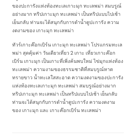
ของปะการังแห่งท้องทะเลเกาะมุก ทะเลพม่า สมบรูณ์
อย่างมาก ทริปเกาะมุก ทะเลพม่า เป็นทริปแบบไปเช้า
เย็นกลับ ท่านจะได้สนุกกับการดำน้ำดูปะการัง ความ
งดงามของ เกาะมุก ทะเลพม่า
ทัวร์เกาะค๊อกเบิร์น เกาะมุก ทะเลพม่า โปรแกรมทะเล
พม่า สุดคุ้มค่า วันเดียวเที่ยว 2 เกาะ เที่ยวเกาะค๊อก
เบิร์น เกาะมุก เป็นเกาะที่เพิ่งค้นพบใหม่ ไข่มุกแห่งท้อง
ทะเลพม่า ความงามของธรรมชาติที่สมบรูณ์หาด
ทรายขาว น้ำทะเลใสสะอาด ความงดงามของปะการัง
แห่งท้องทะเลเกาะมุก ทะเลพม่า สมบรูณ์อย่างมาก
ทริปเกาะมุก ทะเลพม่า เป็นทริปแบบไปเช้า เย็นกลับ
ท่านจะได้สนุกกับการดำน้ำดูปะการัง ความงดงาม
ของ เกาะมุก และ เกาะค๊อกเบิร์น ทะเลพม่า