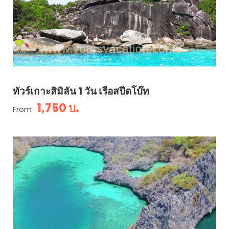
ทัวร์เกาะสิมิลัน 1 วัน เรือสปีดโบ๊ท
1,750 บ.
From