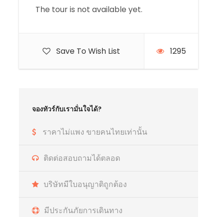
The tour is not available yet.
Save To Wish List
1295
จองทัวร์กับเรามั่นใจได้?
ราคาไม่แพง ขายคนไทยเท่านั้น
ติดต่อสอบถามได้ตลอด
บริษัทมีใบอนุญาติถูกต้อง
มีประกันภัยการเดินทาง