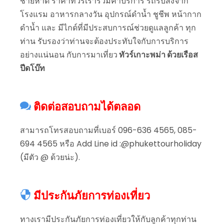
ชายหาด ราคาทัวร์เรารวมค่าบริการ รถรับส่งจาก
โรงแรม อาหารกลางวัน อุปกรณ์ดำน้ำ ชูชีพ หน้ากาก
ดำน้ำ และ มีไกด์ที่มีประสบการณ์ช่วยดูแลลูกค้า ทุก
ท่าน รับรองว่าท่านจะต้องประทับใจกับการบริการ
อย่างแน่นอน กับการมาเที่ยว
ทัวร์เกาะพม่า ด้วยเรือส
ปีดโบ๊ท
ติดต่อสอบถามได้ตลอด
สามารถโทรสอบถามที่เบอร์ 096-636 4565, 085-
694 4565 หรือ Add Line id :@phukettourholiday
(มีตัว @ ด้วยน่ะ).
มีประกันภัยการท่องเที่ยว
ทางเรามีประกันภัยการท่องเที่ยวให้กับลูกค้าทุกท่าน