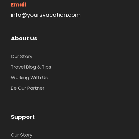
Email
info@yoursvacation.com
About Us
Our Story
Travel Blog & Tips
Working With Us
Be Our Partner
Support
Our Story