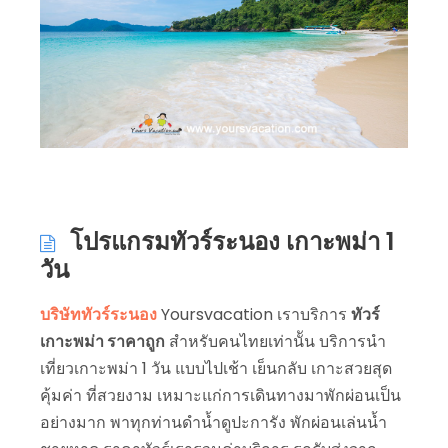
โปรแกรมทัวร์ระนอง เกาะพม่า 1
วัน
บริษัททัวร์ระนอง
Yoursvacation เราบริการ
ทัวร์
เกาะพม่า ราคาถูก
สำหรับคนไทยเท่านััน บริการนำ
เที่ยวเกาะพม่า 1 วัน แบบไปเช้า เย็นกลับ เกาะสวยสุด
คุ้มค่า ที่สวยงาม เหมาะแก่การเดินทางมาพักผ่อนเป็น
อย่างมาก พาทุกท่านดำน้ำดูปะการัง พักผ่อนเล่นน้ำ