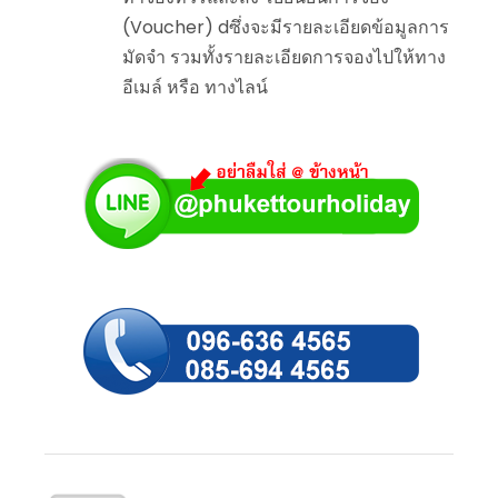
(Voucher) dซึ่งจะมีรายละเอียดข้อมูลการ
มัดจำ รวมทั้งรายละเอียดการจองไปให้ทาง
อีเมล์ หรือ ทางไลน์