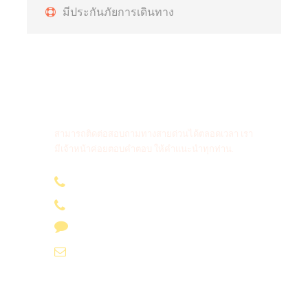
มีประกันภัยการเดินทาง
สายด่วนติดต่อสอบถาม
สามารถติดต่อสอบถามทางสายด่วนได้ตลอดเวลา เรา
มีเจ้าหน้าค่อยตอบคำตอบ ให้คำแนะนำทุกท่าน.
096-636 4565
085-694 4565
Line id : @phukettourholiday
info@yoursvacation.com