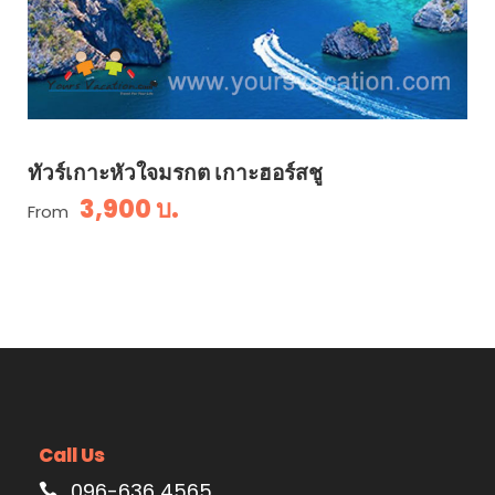
ทัวร์เกาะหัวใจมรกต เกาะฮอร์สชู
3,900 บ.
From
Call Us
096-636 4565