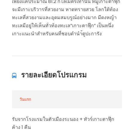
เพียงแค่ประมาณ 81.2 กิโลเมตรเท่านั้น หมู่เกาะตาฟุ๊ก
จะมีเกาะบริวารที่สวยงาม หาดทรายสวย โลกใต้ท้อง
ทะเลที่สวยงามและอุดมสมบรูณ์อย่างมาก มีดงหญ้า
ทะเลมีอยู่ให้เห็นทั่วท้องทะเล”เกาะตาฟุ๊ก” เป็นหนึ่ง
เกาะแนะนำสำหรับคนที่ชอบดำนำ้ดูปะการัง
รายละเอียดโปรแกรม
วันแรก
รับจากโรงแรมในตัวเมืองระนอง + ทัวร์เกาะตาฟุ๊ก
ค้าง 1 คืน