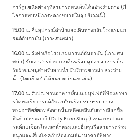
การ์ตูนชนิดต่างๆที่สามารถพบเห็นได้อย่างง่ายดาย (มี
โอกาสพบหมึกกระดองขนาดใหญ่บริเวณนี้)
15.00 น. คืนอุปกรณ์ดำน้ำและเดินทางกลับโรงแรมแก
รนด์อันดามัน (เกาะสนพม่า)
16.00 น. ถึงท่าเรือโรงแรมแกรนด์อันดามัน (เกาะสน
พม่า) รับเอกสารผ่านแดนคืนพร้อมคูปอง อาหารเย็น
รับผ้าขนหนูสำหรับอาบน้ำ มีบริการซาวน่า สระว่าย
น้ำ (โดยล้างตัวให้สะอาดก่อนลงเล่น)
17.00 น. รับประทานอาหารเย็นแบบบุฟเฟ่ต์ที่ห้องอาหา
รวิคทอเรียแกรนด์อันดามันพร้อมชมบรรยากาศ
พระอาทิตย์ตกหลังจากนั้นเพลิดเพลินกับการเลือกซื้อ
สินค้าปลอดภาษี (Duty Free Shop) เช่นกระเป๋าแบ
รนด์เนมช็อกโกแลตน้ำหอมและอื่นๆหรือสามารถร่วม
สนุกและเสี่ยงโชคกับห้องเกมส์นานาชาติที่ทาง