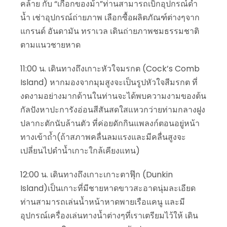
คล้าย กับ “เกือกของม้า”ท่านสามารถเบิกอุปกรณ์ดำ
น้ำ เช่าอุปกรณ์ถ่ายภาพ เลือกซื้อผลิตภัณฑ์ต่างๆจาก
แกรนด์ อันดามัน ทราเวล เดินถ่ายภาพชมธรรมชาติ
ตามแนวชายหาด
11:00 น. เดินทางถึงเกาะหัวใจมรกต (Cock’s Comb
Island) หากมองจากมุมสูงจะเป็นรูปหัวใจสีมรกต ที่
งดงามอย่างมากด้านในท่านจะได้พบความงามของต้น
กัลปังหาปะการังอ่อนสีสันสดใสแหวกว่ายท่ามกลางฝูง
ปลากะตักนับล้านตัว ที่ค่อยดักกินแพลงก์ตอนอยู่หน้า
ทางเข้าถ้ำ(ถ้าสภาพคลื่นลมแรงและมีคลื่นสูงจะ
เปลี่ยนไปดำน้ำเกาะใกล้เคียงแทน)
12:00 น. เดินทางถึงเกาะเกาะตาฟุ๊ก (Dunkin
Island)เป็นเกาะที่มีชายหาดขาวสะอาดนุ่มละเอียด
ท่านสามารถเล่นน้ำหน้าหาดพายเรือแคนู และมี
อุปกรณ์เครื่องเล่นทางน้ำต่างๆที่เราเตรียมไว้ให้ เดิน