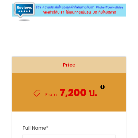
Price
7,200 บ.
From
Full Name
*