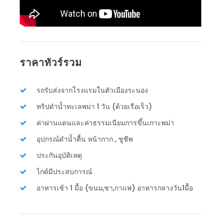
ราคาทัวร์รวม
รถรับส่งจากโรงแรมในตัวเมืองระนอง
ทริปดำน้ำทะเลพม่า 1 วัน (ด้วยเรือเร็ว)
ค่าผ่านแดนและค่าธรรมเนียมการขึ้นเกาะพม่า
อุปกรณ์ดำน้ำตื้น หน้ากาก , ชูชีพ
ประกันอุบัติเหตุ
ไกด์มีประสบการณ์
อาหารเช้า 1 มื้อ (ขนม,ชา,กาแฟ) อาหารกลางวัน1มื้อ