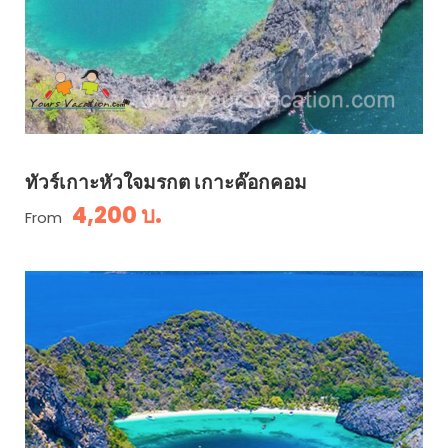
ทัวร์เกาะหัวใจมรกต เกาะค๊อกคอม
4,200 บ.
From